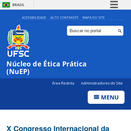
BRASIL
Simplifique!
ACESSIBILIDADE
ALTO CONTRASTE
MAPA DO SITE
Comunica BR
Participe
Acesso à informação
Legislação
Núcleo de Ética Prática
Canais
(NuEP)
Área Restrita
Administradores do Site
MENU
X Congresso Internacional da