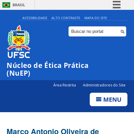
BRASIL
Simplifique!
ACESSIBILIDADE
ALTO CONTRASTE
MAPA DO SITE
Comunica BR
Participe
Acesso à informação
Legislação
Núcleo de Ética Prática
Canais
(NuEP)
Área Restrita
Administradores do Site
MENU
Marco Antonio Oliveira de