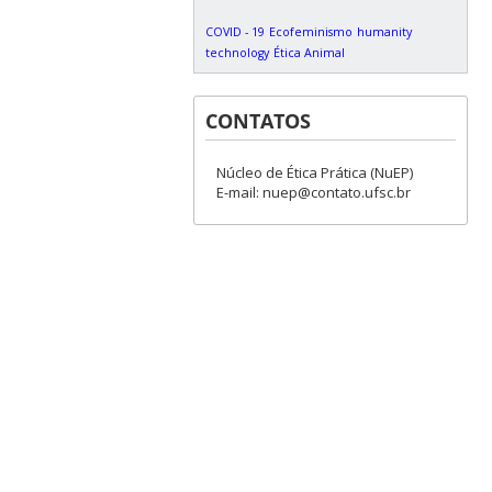
COVID - 19
Ecofeminismo
humanity
technology
Ética Animal
CONTATOS
Núcleo de Ética Prática (NuEP)
E-mail: nuep@contato.ufsc.br