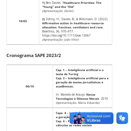
1)
Ben Davies.
“Healthcare Priorities: The
“Young” and the “Old”
(Apresentação: Darlei)
2)
Zohny, H., Davies, B., & Wilkinson, D. (2022).
19/05
Affirmative action in healthcare resource
allocation: Vaccines, ventilators and race.
Bioethics, 36, 970–977.
https://doi.org/10.1111/bioe.13067
(Apresentação: João Vitor)
Cronograma SAPE 2023/2
Cap. 1 – Inteligência artificial
e o
teste de Turing
Cap. 3 – Inteligência artificial para a
geração de textos jornalísticos e
06/10
acadêmicos.
In: Marcelo de Araujo.
Novas
Tecnologias e Dilemas Morais
. 2019.
(Apresentação: Maria Eduarda)
Caps. 4 – Inteligência artificial para
a geração de hipóteses cientificas
Cap. 4 – Fake News: Dos radios a
válvulas as redes sociais