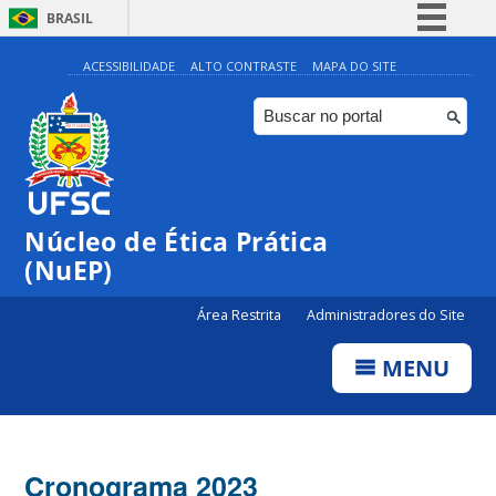
BRASIL
Simplifique!
ACESSIBILIDADE
ALTO CONTRASTE
MAPA DO SITE
Comunica BR
Participe
Acesso à informação
Legislação
Núcleo de Ética Prática
Canais
(NuEP)
Área Restrita
Administradores do Site
MENU
Cronograma 2023