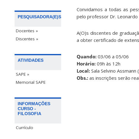
Convidamos a todas as pess
pelo professor Dr. Leonardo
PESQUISADORA(E)S
Docentes »
A(O)s discentes de graduaçã
Discentes »
a obter certificado de exten
Quando:
03/06 a 05/06
ATIVIDADES
Horário:
09h às 12h
Local:
Sala Selvino Assmann 
SAPE »
Obs.:
a
s inscrições serão rea
Memorial SAPE
INFORMAÇÕES
CURSO -
FILOSOFIA
Currículo