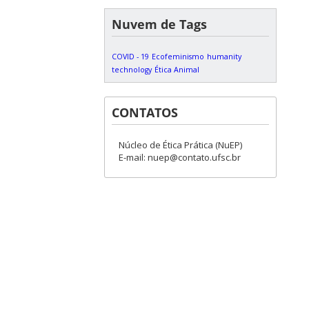
Nuvem de Tags
COVID - 19
Ecofeminismo
humanity
technology
Ética Animal
CONTATOS
Núcleo de Ética Prática (NuEP)
E-mail: nuep@contato.ufsc.br