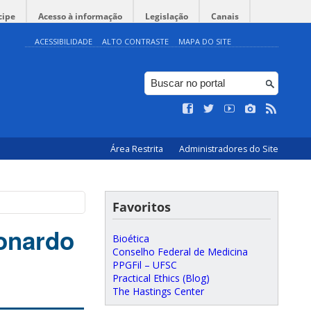
cipe
Acesso à informação
Legislação
Canais
ACESSIBILIDADE
ALTO CONTRASTE
MAPA DO SITE
Área Restrita
Administradores do Site
Favoritos
eonardo
Bioética
Conselho Federal de Medicina
PPGFil – UFSC
Practical Ethics (Blog)
The Hastings Center