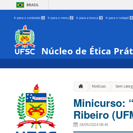
BRASIL
Ir para o conteúdo
1
Ir para o menu
2
Ir para a busca
3
Ir para o rodapé
4
Núcleo de Ética Prát
Notícias
Sem categ
Minicurso: 
Ribeiro (U
28/05/2024 08:45