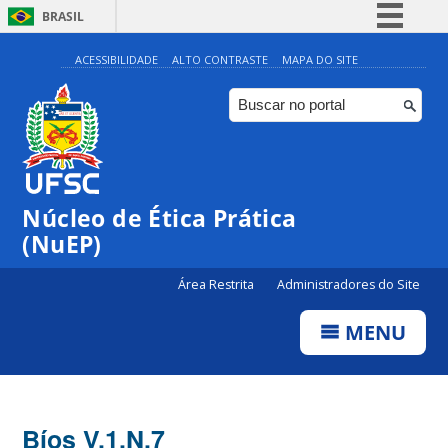
BRASIL
Simplifique!
ACESSIBILIDADE
ALTO CONTRASTE
MAPA DO SITE
Comunica BR
Participe
Acesso à informação
Legislação
Núcleo de Ética Prática
Canais
(NuEP)
Área Restrita
Administradores do Site
MENU
Bíos V.1,N.7